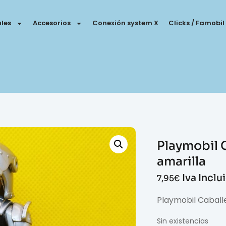
les
Accesorios
Conexión system X
Clicks / Famobil
Playmobil C
amarilla
Iva Inclu
7,95
€
Playmobil Caballe
Sin existencias