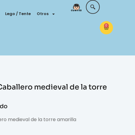
Tu
cuenta
Lego / Tente
Otros
0
aballero medieval de la torre
ido
ro medieval de la torre amarilla