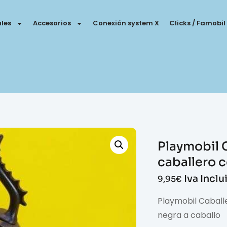
les
Accesorios
Conexión system X
Clicks / Famobil
Playmobil 
caballero 
Iva Inclu
9,95
€
Playmobil Caball
negra a caballo