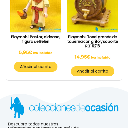
Playmobil Pastor, aldeano,
Playmobil Tonel grande de
figura de Belén
taberna con grifo y soporte
REF 6218
5,95
€
Iva Incluido
14,95
€
Iva Incluido
Añadir al carrito
Añadir al carrito
Descubre todas nuestras