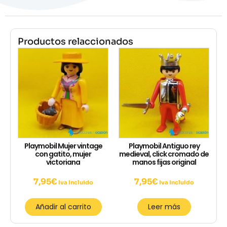
Productos relaccionados
Playmobil Mujer vintage
Playmobil Antiguo rey
con gatito, mujer
medieval, click cromado de
victoriana
manos fijas original
7,95
€
7,95
€
Iva Incluido
Iva Incluido
Añadir al carrito
Leer más