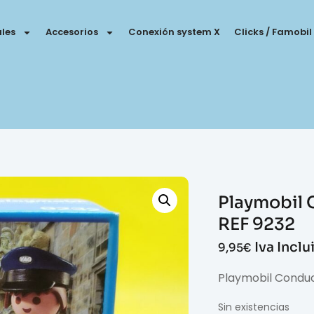
les
Accesorios
Conexión system X
Clicks / Famobil
Playmobil 
REF 9232
Iva Inclu
9,95
€
Playmobil Condu
Sin existencias