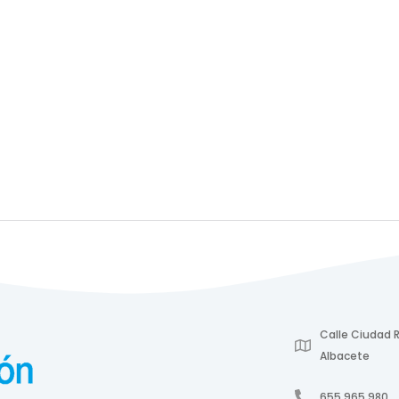
Calle Ciudad R
Albacete
655 965 980