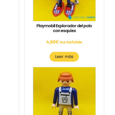
Playmobil Explorador del polo
con esquíes
4,50
€
Iva Incluido
Leer más