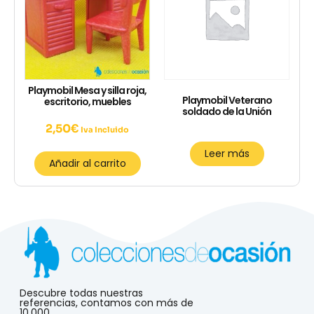
Playmobil Mesa y silla roja,
Playmobil Veterano
escritorio, muebles
soldado de la Unión
2,50
€
Iva Incluido
Leer más
Añadir al carrito
Descubre todas nuestras
referencias, contamos con más de
10.000