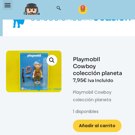
0
Tu cuenta
Playmobil
Cowboy
colección planeta
7,95
€
Iva Incluido
Playmobil Cowboy
colección planeta
1 disponibles
Añadir al carrito