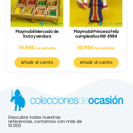
Playmobil Mercado de
Playmobil Princesa Feliz
fruta y verdura
cumpleaños REF 4984
19,95
€
10,95
€
Iva Incluido
Iva Incluido
Añadir al carrito
Añadir al carrito
Descubre todas nuestras
referencias, contamos con más de
10.000