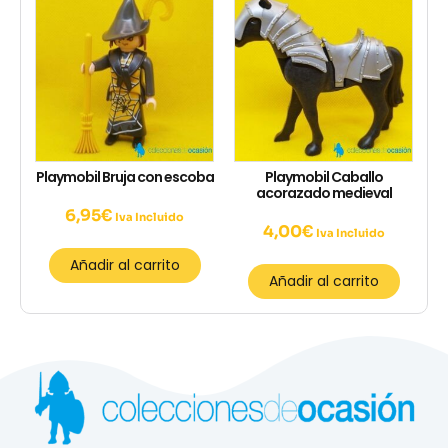
Playmobil Bruja con escoba
Playmobil Caballo
acorazado medieval
6,95
€
Iva Incluido
4,00
€
Iva Incluido
Añadir al carrito
Añadir al carrito