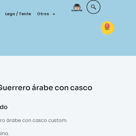
Tu
cuenta
Lego / Tente
Otros
0
Guerrero árabe con casco
ido
ro árabe con casco custom.
ina.