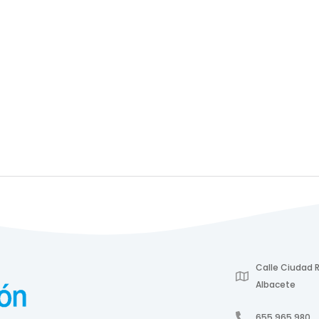
Calle Ciudad R
Albacete
655 965 980