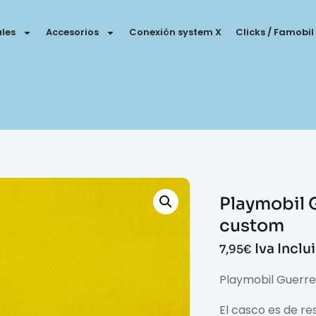
les
Accesorios
Conexión system X
Clicks / Famobil
Playmobil 
custom
Iva Inclu
7,95
€
Playmobil Guerre
El casco es de res