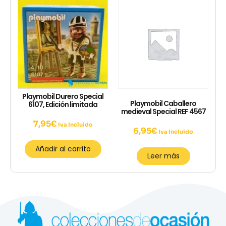
Playmobil Durero Special
Playmobil Caballero
6107, Edición limitada
medieval Special REF 4567
7,95
€
Iva Incluido
6,95
€
Iva Incluido
Añadir al carrito
Leer más