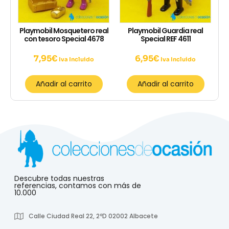
Playmobil Mosquetero real
Playmobil Guardia real
con tesoro Special 4678
Special REF 4611
7,95
€
6,95
€
Iva Incluido
Iva Incluido
Añadir al carrito
Añadir al carrito
Descubre todas nuestras
referencias, contamos con más de
10.000
Calle Ciudad Real 22, 2ºD 02002 Albacete