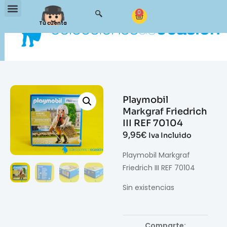
0
Tu cuenta
Playmobil
Markgraf Friedrich
III REF 70104
9,95
€
Iva Incluido
Playmobil Markgraf
Friedrich III REF 70104
Sin existencias
Comparte: