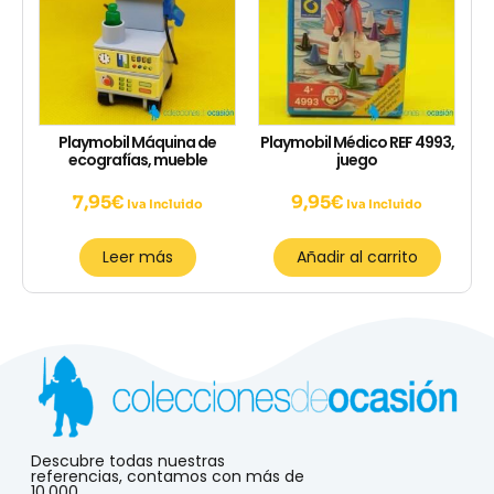
Playmobil Máquina de
Playmobil Médico REF 4993,
ecografías, mueble
juego
7,95
€
9,95
€
Iva Incluido
Iva Incluido
Leer más
Añadir al carrito
Descubre todas nuestras
referencias, contamos con más de
10.000