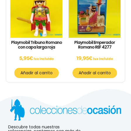
Playmobil Tribuno Romano
Playmobil Emperador
con capa larga roja
Romano REF 4277
5,95
€
19,95
€
Iva Incluido
Iva Incluido
Añadir al carrito
Añadir al carrito
Descubre todas nuestras