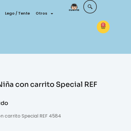
Tu
cuenta
Lego / Tente
Otros
0
iña con carrito Special REF
uido
n carrito Special REF 4584