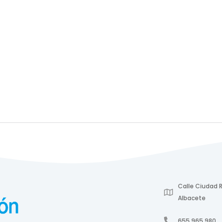
Calle Ciudad R
Albacete
655 965 980