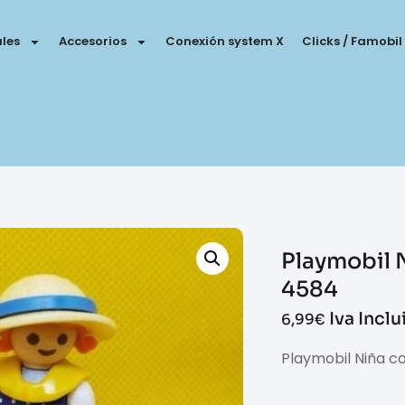
les
Accesorios
Conexión system X
Clicks / Famobil
Playmobil N
4584
Iva Incl
6,99
€
Playmobil Niña co