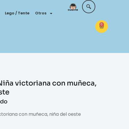
Tu
cuenta
Lego / Tente
Otros
0
Niña victoriana con muñeca,
ste
ido
ctoriana con muñeca, niña del oeste