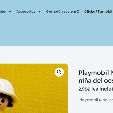
les
Accesorios
Conexión system X
Clicks / Famobil
Playmobil 
niña del oe
Iva Inclu
2,95
€
Playmobil Niña vi