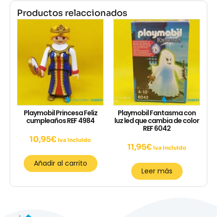
Productos relaccionados
Playmobil Princesa Feliz
Playmobil Fantasma con
cumpleaños REF 4984
luz led que cambia de color
REF 6042
10,95
€
Iva Incluido
11,95
€
Iva Incluido
Añadir al carrito
Leer más