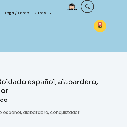
Tu
cuenta
Lego / Tente
Otros
0
Soldado español, alabardero,
dor
ido
o español, alabardero, conquistador