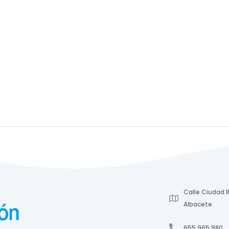
Calle Ciudad R
Albacete
655 965 980