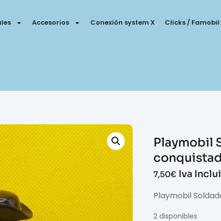
les
Accesorios
Conexión system X
Clicks / Famobil
Playmobil 
conquista
Iva Inclu
7,50
€
Playmobil Soldad
2 disponibles