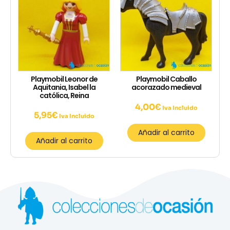
Playmobil Leonor de
Playmobil Caballo
Aquitania, Isabel la
acorazado medieval
católica, Reina
4,00
€
Iva Incluido
5,95
€
Iva Incluido
Añadir al carrito
Añadir al carrito