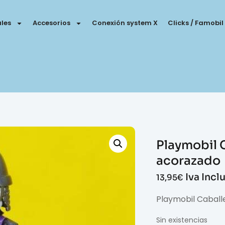
les
Accesorios
Conexión system X
Clicks / Famobil
Playmobil C
acorazado
Iva Incl
13,95
€
Playmobil Caball
Sin existencias