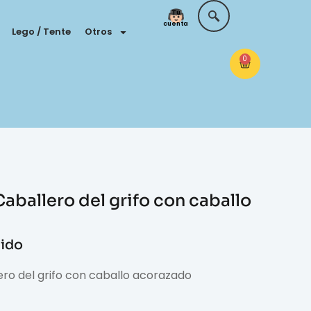
Tu
cuenta
Lego / Tente
Otros
0
aballero del grifo con caballo
uido
ero del grifo con caballo acorazado