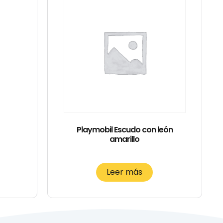
Playmobil Escudo con león
amarillo
Leer más