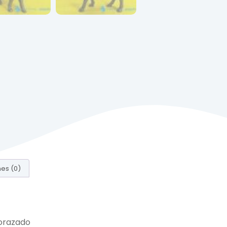
es (0)
corazado