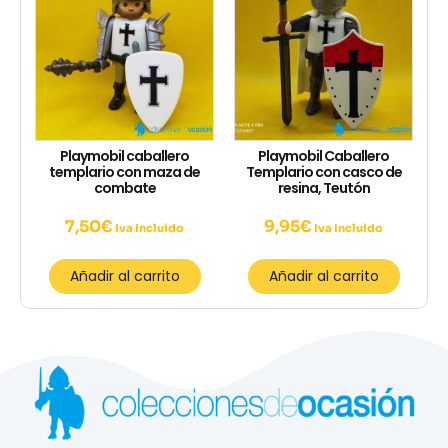
Playmobil caballero
Playmobil Caballero
templario con maza de
Templario con casco de
combate
resina, Teutón
7,50
€
9,95
€
Iva Incluido
Iva Incluido
Añadir al carrito
Añadir al carrito