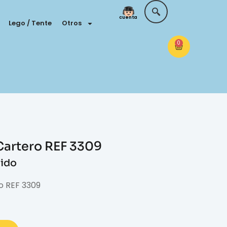
Tu
cuenta
Lego / Tente
Otros
0
Cartero REF 3309
uido
o REF 3309