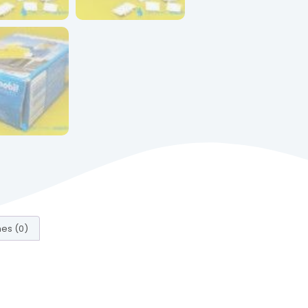
es (0)