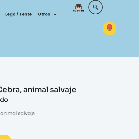
Tu
cuenta
Lego / Tente
Otros
0
ebra, animal salvaje
ido
animal salvaje