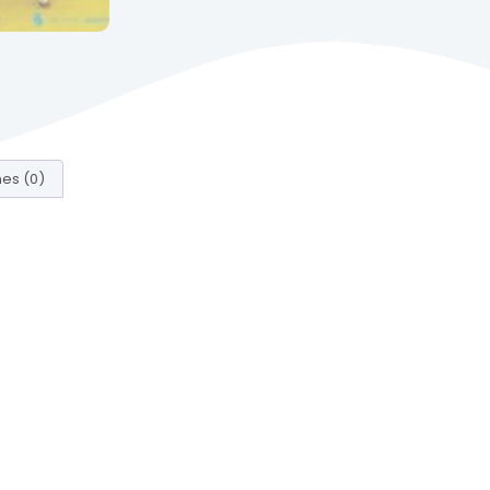
es (0)