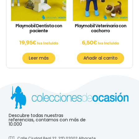
Playmobil Dentista con
Playmobil Veterinaria con
paciente
cachorro
19,95
€
6,50
€
Iva Incluido
Iva Incluido
Leer más
Añadir al carrito
Descubre todas nuestras
referencias, contamos con más de
10.000
Calle Ciudad Real 22, 2ºD 02002 Albacete