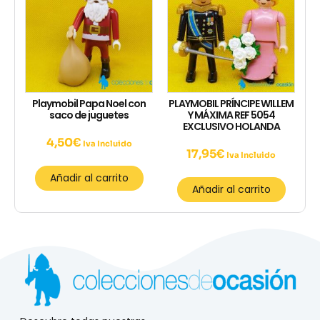
Playmobil Papa Noel con
PLAYMOBIL PRÍNCIPE WILLEM
saco de juguetes
Y MÁXIMA REF 5054
EXCLUSIVO HOLANDA
4,50
€
Iva Incluido
17,95
€
Iva Incluido
Añadir al carrito
Añadir al carrito