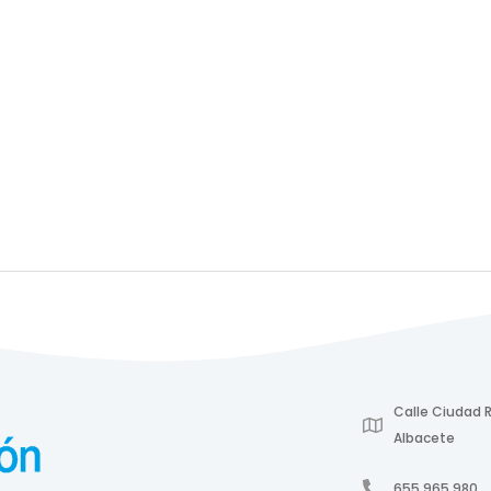
Calle Ciudad R
Albacete
655 965 980