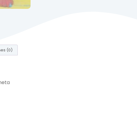
es (0)
neta