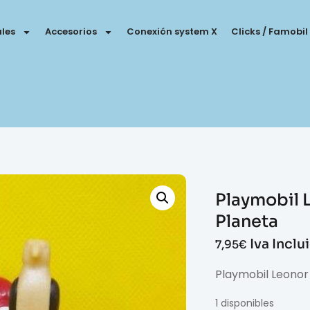
les
Accesorios
Conexión system X
Clicks / Famobil
Playmobil 
Planeta
Iva Inclu
7,95
€
Playmobil Leonor 
1 disponibles