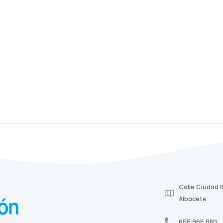
Calle Ciudad R
Albacete
655 965 980