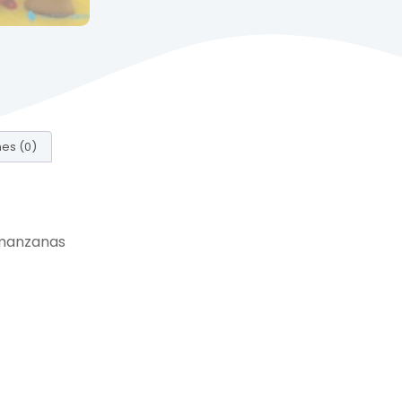
es (0)
n manzanas