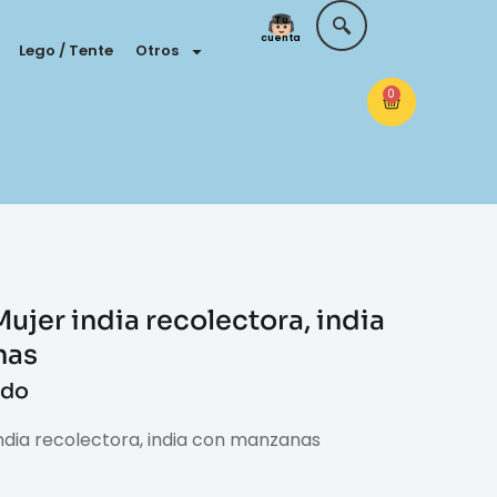
Tu
cuenta
Lego / Tente
Otros
0
ujer india recolectora, india
nas
ido
ndia recolectora, india con manzanas