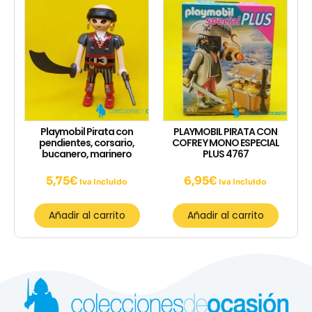
Playmobil Pirata con
PLAYMOBIL PIRATA CON
pendientes, corsario,
COFRE Y MONO ESPECIAL
bucanero, marinero
PLUS 4767
5,75
€
6,95
€
Iva Incluido
Iva Incluido
Añadir al carrito
Añadir al carrito