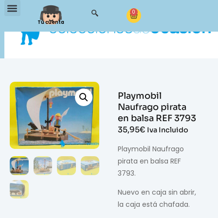
0
Tu cuenta
Playmobil
Naufrago pirata
en balsa REF 3793
35,95
€
Iva Incluido
Playmobil Naufrago
pirata en balsa REF
3793.
Nuevo en caja sin abrir,
la caja está chafada.