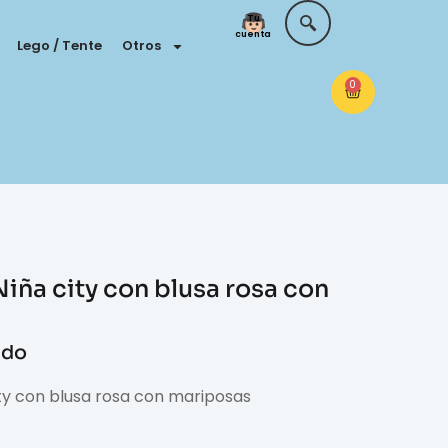
Tu
cuenta
Lego / Tente
Otros
0
iña city con blusa rosa con
ido
ity con blusa rosa con mariposas