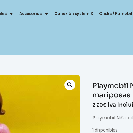
les
Accesorios
Conexión system X
Clicks / Famobil
Playmobil N
mariposas
Iva Inclu
2,20
€
Playmobil Niña c
1 disponibles