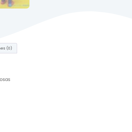
es (0)
posas