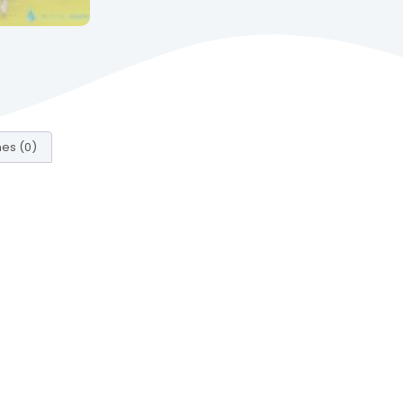
es (0)