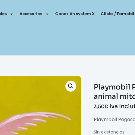
les
Accesorios
Conexión system X
Clicks / Famobil
Playmobil P
animal mit
Iva Inclu
3,50
€
Playmobil Pegaso
Sin existencias