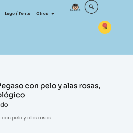
Tu
cuenta
Lego / Tente
Otros
0
egaso con pelo y alas rosas,
ológico
ido
 con pelo y alas rosas