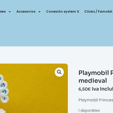
les
Accesorios
Conexión system X
Clicks / Famobil
Playmobil P
medieval
Iva Incl
6,50
€
Playmobil Prince
1 disponibles