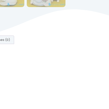
es (0)