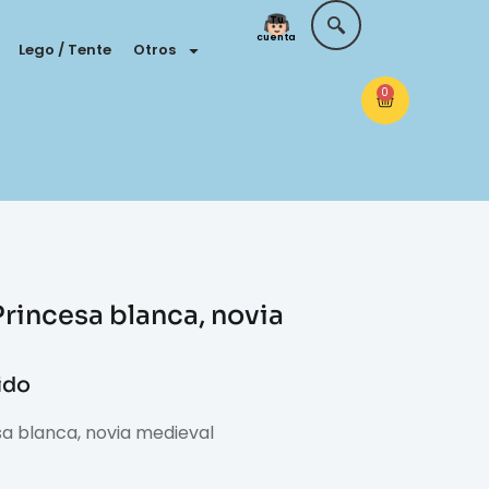
Tu
cuenta
Lego / Tente
Otros
0
rincesa blanca, novia
uido
sa blanca, novia medieval