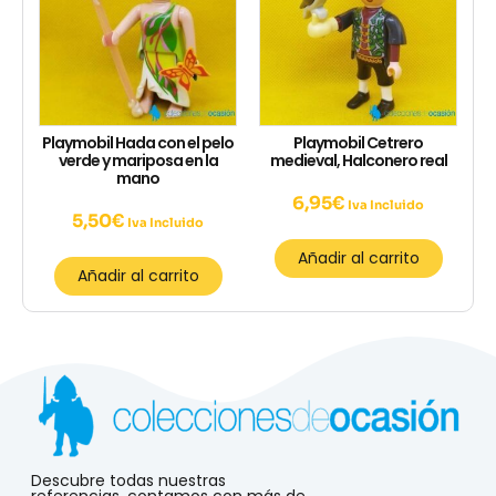
Playmobil Hada con el pelo
Playmobil Cetrero
verde y mariposa en la
medieval, Halconero real
mano
6,95
€
Iva Incluido
5,50
€
Iva Incluido
Añadir al carrito
Añadir al carrito
Descubre todas nuestras