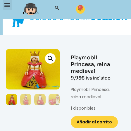
0
Tu cuenta
Playmobil
Princesa, reina
medieval
9,95
€
Iva Incluido
Playmobil Princesa,
reina medieval
1 disponibles
Añadir al carrito