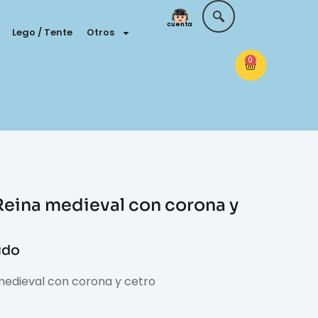
Tu
cuenta
Lego / Tente
Otros
0
Reina medieval con corona y
uido
medieval con corona y cetro