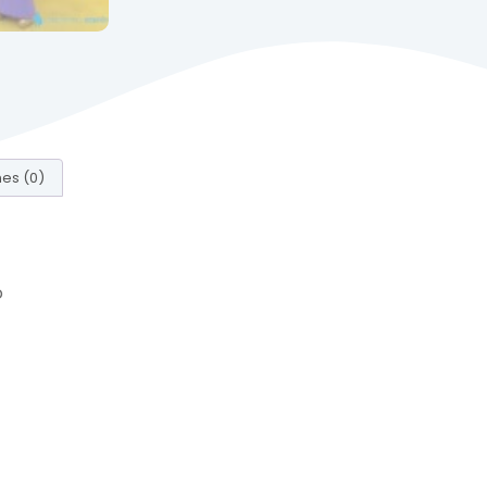
es (0)
o