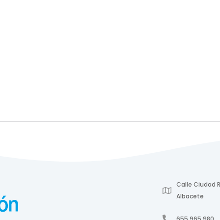
Calle Ciudad R
Albacete
655 965 980