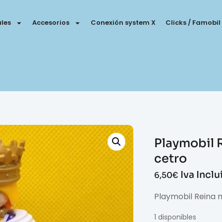
les
Accesorios
Conexión system X
Clicks / Famobil
Playmobil 
cetro
Iva Incl
6,50
€
Playmobil Reina 
1 disponibles